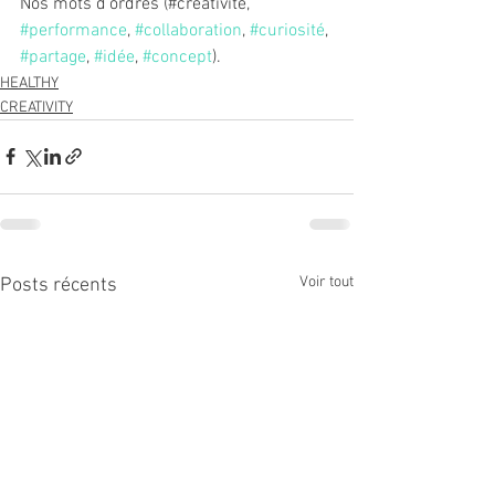
Nos mots d'ordres (#créativité, 
#performance
, 
#collaboration
, 
#curiosité
, 
#partage
, 
#idée
, 
#concept
).
HEALTHY
CREATIVITY
Voir tout
Posts récents