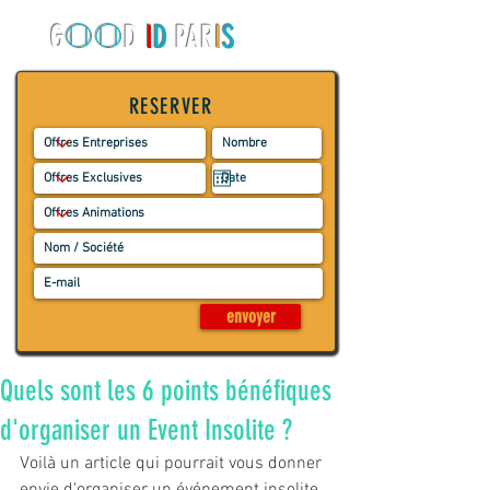
O
O
G
D
I
D
PAR
I
S
RESERVER
envoyer
Quels sont les 6 points bénéfiques
d'organiser un Event Insolite ?
Voilà un article qui pourrait vous donner 