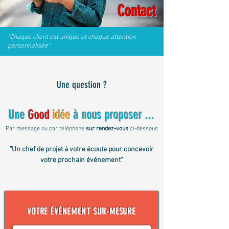
Contact
"Chaque client est unique et chaque attention
personnalisée"
Une que
st
ion ?
Une
Good
idée
à nous proposer ...
Par message ou par téléphone
sur rendez-vous
ci-dessous
"Un chef de projet à votre écoute pour concevoir
votre prochain événement"
VOTRE
ÉVÉNEMENT
SUR-MESURE