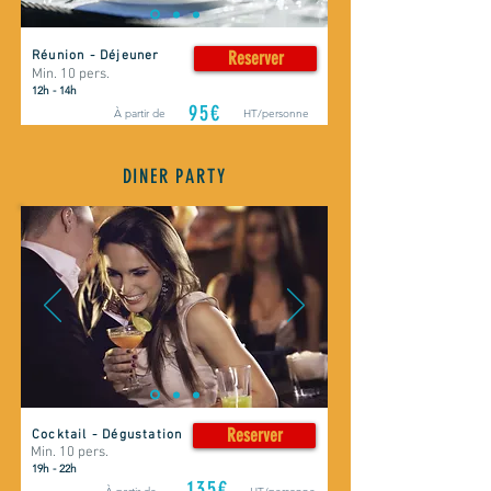
Réunion - Déjeuner
Reserver
Min. 10 pers.
12h - 14h
95€
À partir de
HT/personne
DINER PARTY
Reserver
Cocktail - Dégustation
Min. 10
pers.
19h - 22h
135€