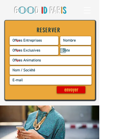
O
O
G
D
I
D
PAR
I
S
RESERVER
envoyer