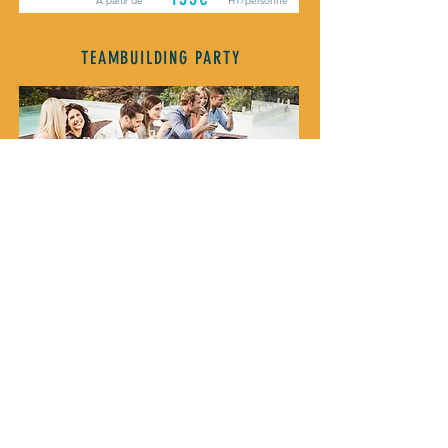
À partir de
HT/personne
TEAMBUILDING PARTY
Reserver
Fête d'entreprise
Min. 10 pers.
18h - 22h
180€
HT/personne
À partir de
OFFRES EXCLUSIVES