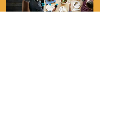
Déjeuner
Min. 10 pers.
Reserver
12h - 14h
95€
À partir de
HT/personne
COWORKING DAY
Journée d'étude