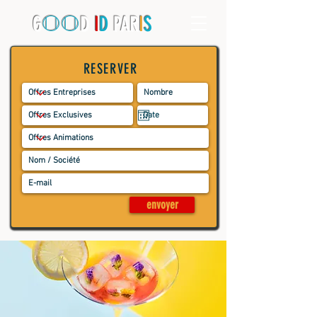
O
O
G
D
I
D
PAR
I
S
RESERVER
envoyer