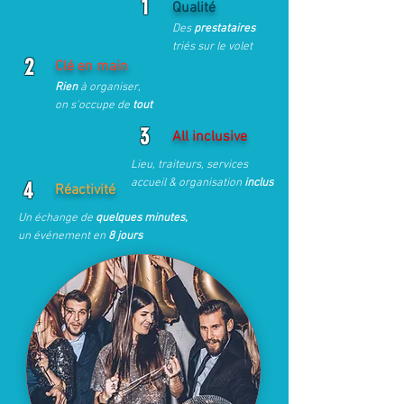
1
Qualité
Des
prestataires
triés sur le volet
2
Clé en main
Rien
à organiser,
on s'occupe de
tout
3
All inclusive
Lieu, traiteurs, services
accueil & organisation
inclus
4
Réactivité
Un échange de
quelques minutes,
un événement en
8 jours