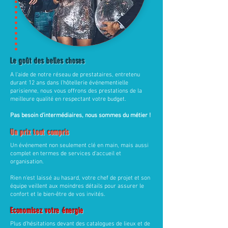
Le goût des belles choses
A l'aide de notre réseau de prestataires, entretenu
durant 12 ans dans l'hôtellerie événementielle
parisienne, nous vous offrons des prestations de la
meilleure qualité en respectant votre budget.
Pas besoin d'intermédiaires, nous sommes du métier !
Un prix tout compris
Un événement non seulement clé en main, mais aussi
complet en termes de services d'accueil et
organisation.
Rien n'est laissé au hasard, votre chef de projet et son
équipe veillent aux moindres détails pour assurer le
confort et le bien-être de vos invités.
Economisez votre énergie
Plus d'hésitations devant des catalogues de lieux et de