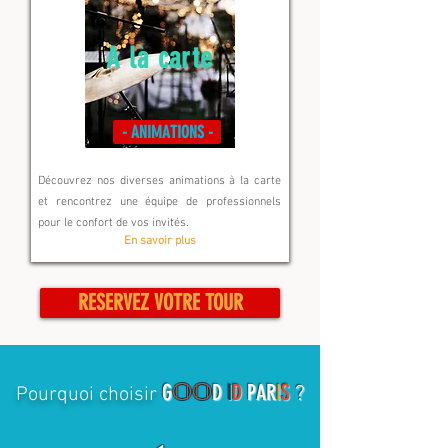
A la carte
- ANIMATIONS -
Découvrez nos diverses animations à la carte
et rencontrez une équipe de professionnels
pour le confort de vos invités.
En savoir plus
RESERVEZ VOTRE TOUR
G
OO
D
I
D
PAR
I
S
?
Pourquoi choisir