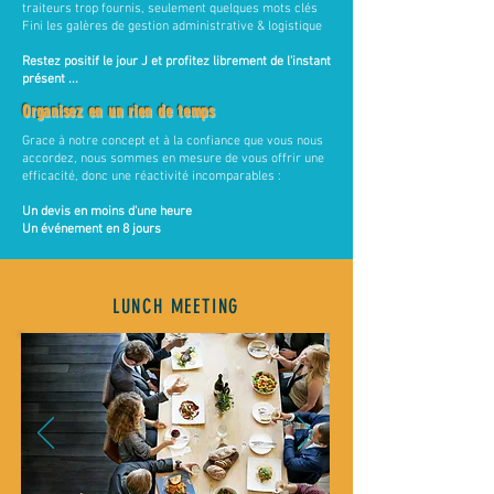
traiteurs trop fournis, seulement quelques mots clés
Fini les galères de gestion administrative & logistique
Restez positif le jour J et profitez librement de l'instant
présent ...
Organisez en un rien de temps
Grace à notre concept et à la confiance que vous nous
accordez, nous sommes en mesure de vous offrir une
efficacité, donc une réactivité incomparables :
Un devis en moins d'une heure
Un événement en 8 jours
LUNCH MEETING