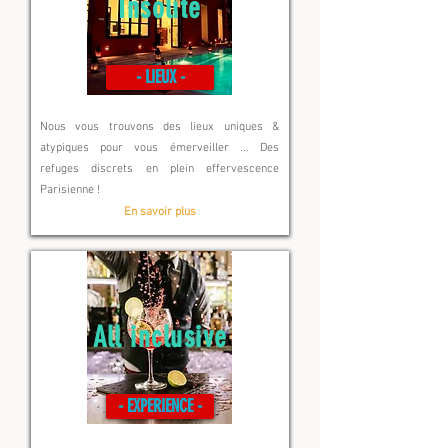
Insolite
- LIEUX -
Nous vous trouvons des lieux uniques &
atypiques
pour vous émerveiller ...
Des
refuges discrets en plein effervescence
Parisienne !
En savoir plus
All inclusive
- EXPERIENCE -