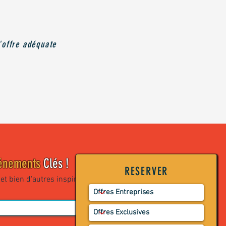
'offre adéquate
énements
Clés !
RESERVER
t bien d'autres inspirations...
envoyer