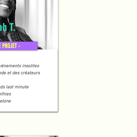
ah T.
E PROJET -
événements
insolites
ode et des créateurs
ds last minute
thies
celone