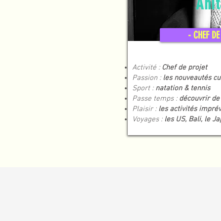
Anit
- CHEF DE
Activité :
Chef de projet
Passion :
les nouveautés cu
Sport :
natation & tennis
Passe temps :
découvrir de 
Plaisir :
les activités impré
Voyages :
les US, Bali, le J