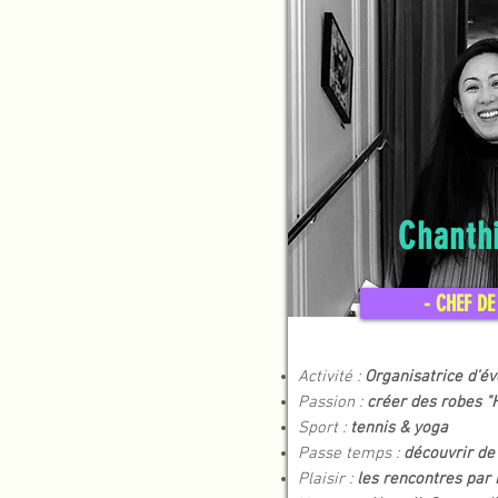
Chanth
- CHEF DE
Activité :
Organisatrice d'é
Passion :
créer des robes "
Sport :
tennis & yoga
Passe temps :
découvrir de
Plaisir :
les rencontres par