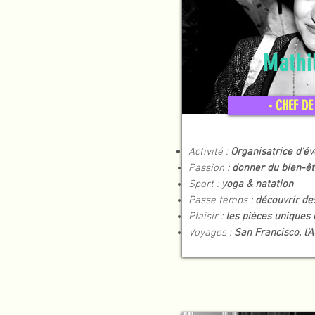
Mathi
- CHEF DE
Activité :
Organisatrice d'é
Passion :
donner du bien-ê
Sport :
yoga & natation
Passe temps :
découvrir des
Plaisir :
les pièces uniques
Voyages :
San Francisco, l'Au