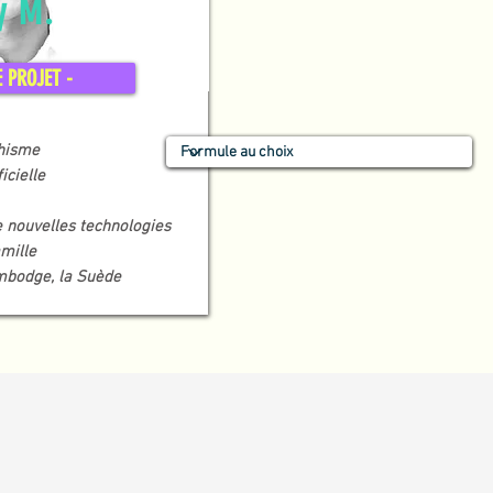
ly M.
E PROJET -
hisme
ficielle
e nouvelles technologies
mille
mbodge, la Suède