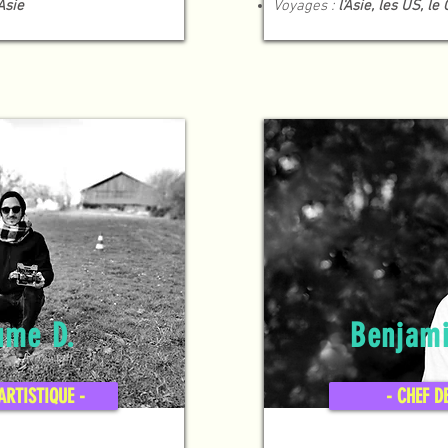
Asie
Voyages :
l'Asie, les US, le
ume D.
Benjam
ARTISTIQUE -
- CHEF D