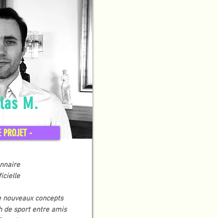
slas M.
E PROJET -
nnaire
ficielle
e nouveaux concepts
h de sport entre amis