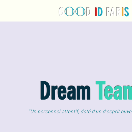
O
O
G
D
I
D
PAR
I
S
Dream
Tea
"Un personnel attentif, doté d'un d'esprit ouve