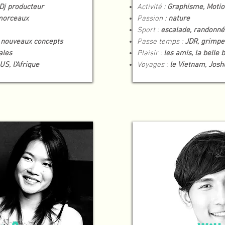
Dj producteur
Activité :
Graphisme, Motion
morceaux
Passion :
nature
Sport :
escalade, randonné
 nouveaux concepts
Passe temps :
JDR, grimpe
iales
Plaisir :
les amis, la belle 
US, l'Afrique
Voyages :
le Vietnam, Josh