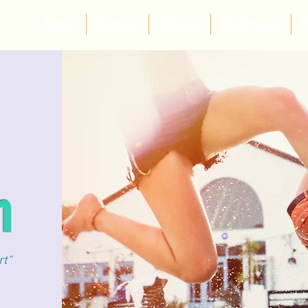
Home
Contact
Univers
Expérience
E
m
rt"