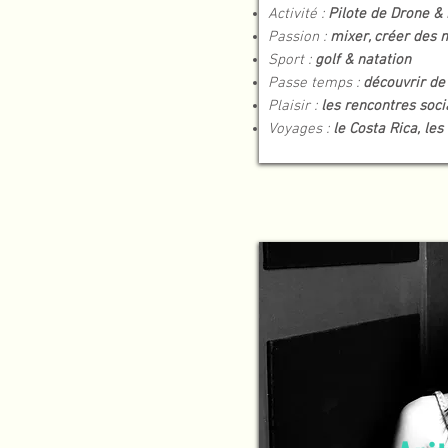
Activité :
Pilote de Drone & 
Passion :
mixer, créer des 
Sport :
golf & natation
Passe temps :
découvrir de
Plaisir :
les rencontres soc
Voyages :
le Costa Rica, les 