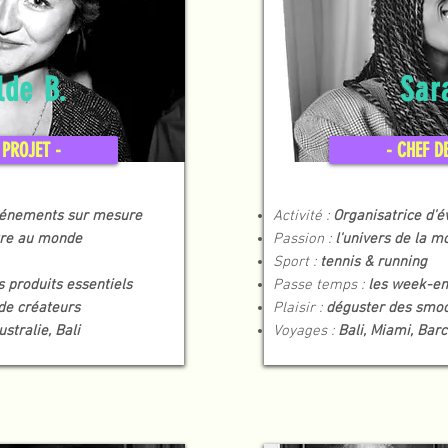
lde B.
Sar
 PROJET -
- CHEF D
vénements sur mesure
Activité :
Organisatrice d'
tre au monde
Passion :
l'univers de la m
Sport :
tennis & running
 produits essentiels
Passe temps :
les week-en
 de créateurs
Plaisir :
d
éguster des smoo
stralie, Bali
Voyages :
Bali, Miami, Bar