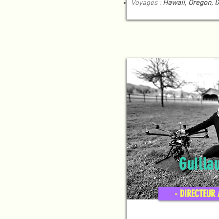
Voyages :
Hawaii, Oregon, l'
Guilla
- DIRECTEUR 