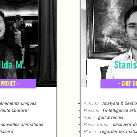
ilda M.
Stani
 PROJET -
- CHEF D
vénements uniques
Activité :
Analyste
& Gestio
Haute Couture"
Passion :
l'intelligence arti
Sport :
golf & tennis
 nouvelles animations
Passe temps :
découvrir d
 hasard
Plaisir :
regarder les matc