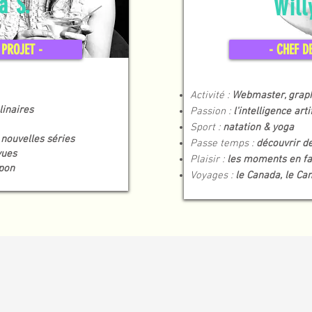
a S.
Wil
 PROJET -
- CHEF D
Activité :
Webmaster, grap
linaires
Passion :
l'intelligence arti
Sport :
natation & yoga
nouvelles séries
Passe temps :
découvrir d
vues
Plaisir :
les moments en fa
apon
Voyages :
le Canada, le Ca