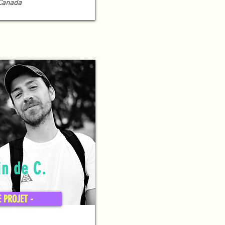
 Canada
in de C.
E PROJET -